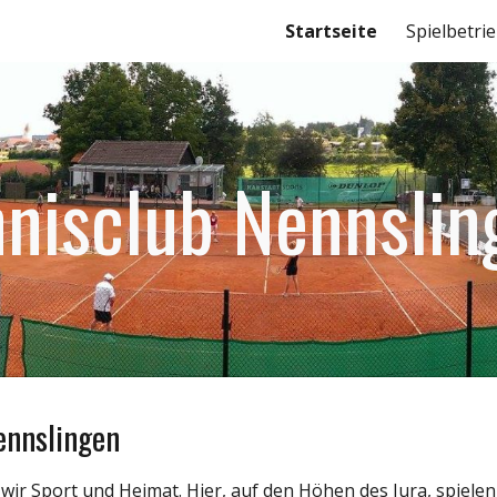
Startseite
Spielbetri
ip to main content
Skip to navigat
nnisclub Nennslin
nnslingen
r Sport und Heimat. Hier, auf den Höhen des Jura, spielen 