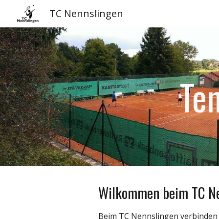
TC Nennslingen
Sk
Te
Wilkommen beim TC Ne
Beim TC Nennslingen verbinden wi