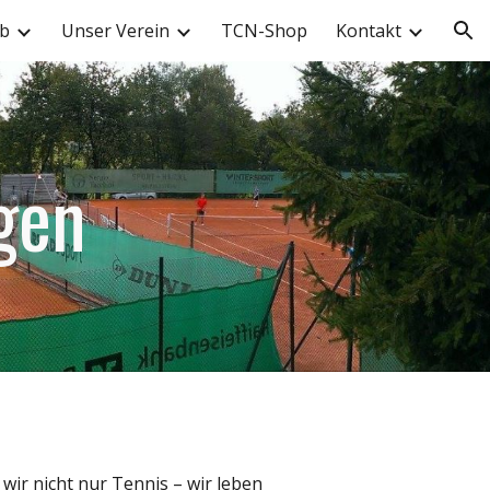
eb
Unser Verein
TCN-Shop
Kontakt
ion
gen
wir nicht nur Tennis – wir leben